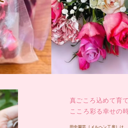
真ごころ込めて育
こころ彩る幸せの
田中園芸［メルヘン工房］は、小